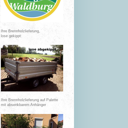
Ihre Brennholzlieferung,
lose gekippt:
Ihre Brennholzlieferung auf Palette
mit absenkbarem Anhänger