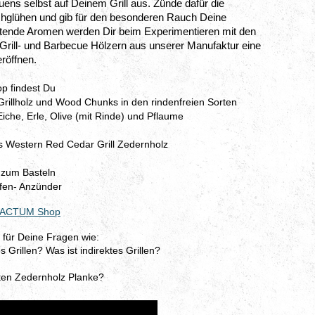
ens selbst auf Deinem Grill aus. Zünde dafür die
rchglühen und gib für den besonderen Rauch Deine
ftende Aromen werden Dir beim Experimentieren mit den
ll- und Barbecue Hölzern aus unserer Manufaktur eine
röffnen.
 findest Du
lholz und Wood Chunks in den rindenfreien Sorten
Eiche, Erle, Olive (mit Rinde) und Pflaume
 Western Red Cedar Grill Zedernholz
 zum Basteln
fen- Anzünder
FACTUM Shop
al für Deine Fragen wie:
s Grillen? Was ist indirektes Grillen?
hten Zedernholz Planke?