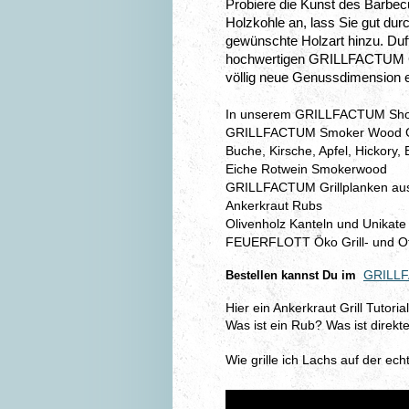
Probiere die Kunst des Barbecu
Holzkohle an, lass Sie gut du
gewünschte Holzart hinzu. Du
hochwertigen GRILLFACTUM Gri
völlig neue Genussdimension e
In unserem GRILLFACTUM Shop
GRILLFACTUM Smoker Wood Gril
Buche, Kirsche, Apfel, Hickory, 
Eiche Rotwein Smokerwood
GRILLFACTUM Grillplanken aus
Ankerkraut Rubs
Olivenholz Kanteln und Unikate
FEUERFLOTT Öko Grill- und O
GRILL
Bestellen kannst Du im
Hier ein Ankerkraut Grill Tutori
Was ist ein Rub? Was ist direkte
Wie grille ich Lachs auf der ec