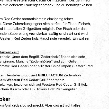
nken aus
Western Red Cedar Grill Zedernholz
den Fisch
hs mit leckerem Rauchgeschmack und du benötigst keinen
n Red Cedar aromatisiert ein einzigartig feiner
Diese Zubereitung eignet sich perfekt für Fisch, Fleisch,
ist auf allen Grillgeräten möglich. Der Fisch oder das
nenden Zubereitung
wunderbar saftig und zart
und wird
n Western Red Zedernholz Rauchnote veredelt. Ein wahrer
Plankenkauf
ernholz. Unter dem Begriff "Zedernholz" finden sich sehr
 Verwirrung. Manche "Zedernhölzer" sind zum Grillen
matic Red Cedar) oder billigster China Import (Eastern Red
ken Hersteller produziert
GRILLFACTUM
Zedernholz
hem Western Red Cedar
Grill Zedernholz.
llplanken, beziehen sich auf Western Red Cedar Grill Holz.
chen- Kirsch- oder US Hickory Holz Plankengrillen.
oker
 Grill großartig schmeckt. Aber das ist nicht alles.