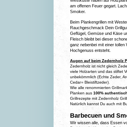
Westküste haben auf Holzpla
am offenen Feuer gegart. Lac
Smoker.
Beim Plankengrillen mit Wester
Rauchgeschmack Dein Grillgut. 
Geflügel, Gemüse und Käse und 
Fleisch bleibt bei dieser scho
ganz nebenbei mit einer tolle
Hochgenuss entsteht.
Augen auf beim Zedernholz 
Zedernholz ist nicht gleich Zed
viele Holzarten und das stiftet
unbekömmlich (Echte Zeder, Aro
Cedar= Bleistiftzeder).
Wie alle renommierten Grillmar
Planken aus
100% authentisc
Grillrezepte mit Zedernholz Gri
Natürlich kannst Du auch mit Bu
Barbecuen und Sm
Wir wissen alle, dass Essen vom